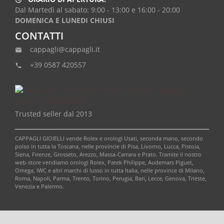
access_time
Dal Martedì al sabato: 9:00 - 13:00 e 16:00 - 20:00
DOMENICA E LUNEDI CHIUSI
CONTATTI
cappagli@cappagli.it
email
+39 0587 420557
phone
Trusted seller dal 2013
CAPPAGLI GIOIELLI vende Rolex e orologi Usati, seconda mano, secondo
polso in tutta la Toscana, nelle provincie di Pisa, Livorno, Lucca, Pistoia,
Siena, Firenze, Grosseto, Arezzo, Massa-Carrara e Prato. Tramite il nostro
web-store vendiamo orologi Rolex, Patek Philippe, Audemars Piguet,
Omega, IWC e altri marchi di lusso in tutta Italia, nelle province di Milano,
Roma, Napoli, Parma, Trento, Torino, Perugia, Bari, Lecce, Genova, Trieste,
Venezia e Palermo.